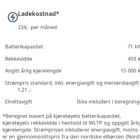
Ladekostnad*
234
,- per måned
Batterikapasitet
71 k
Rekkevidde
459 
Angitt årlig kjørelengde
15 000 
Strømpris standard, inkl. energiavgift og merverdiavgift
1.21 ,-
Elnettavgift
Ikke inkludert i beregnin
*Beregnet basert på kjøretøyets batterikapasitet,
kjøretøyets rekkevidde i henhold til WLTP og oppgitt årli
kjørelengde. Strømprisen inkluderer energiavgift, moms
er en gjennomsnittspris fra den nordiske elbørsen (Nord