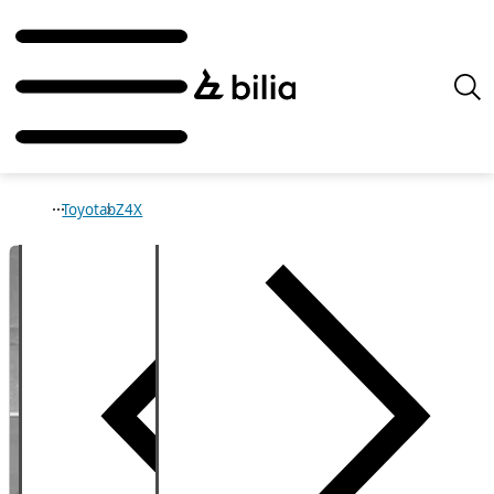
Toyota
bZ4X