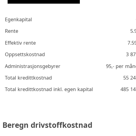
Egenkapital
Rente
5.
Effektiv rente
7.5
Oppsettskostnad
3 87
Administrasjonsgebyrer
95
,- per må
Total kredittkostnad
55 24
Total kredittkostnad inkl. egen kapital
485 14
Beregn drivstoffkostnad