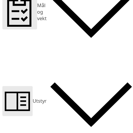
Mål
og
vekt
Utstyr