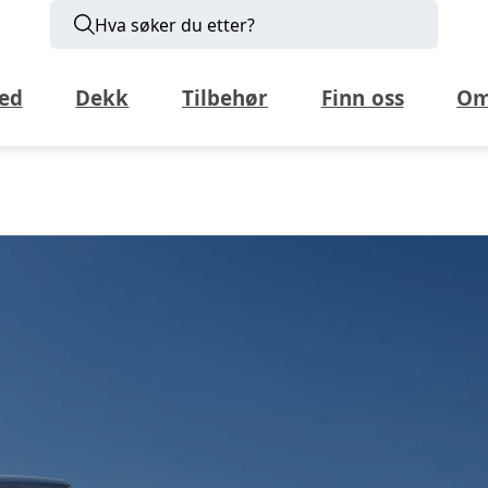
Hva søker du etter?
ed
Dekk
Tilbehør
Finn oss
Om