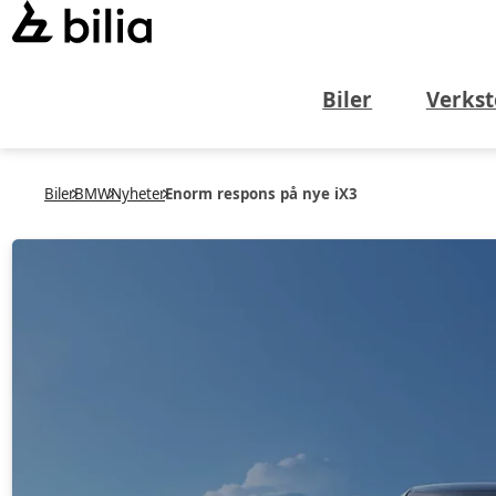
Biler
Verkst
Biler
BMW
Nyheter
Enorm respons på nye iX3