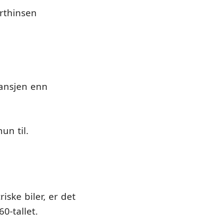
arthinsen
ransjen enn
un til.
ske biler, er det
0-tallet.