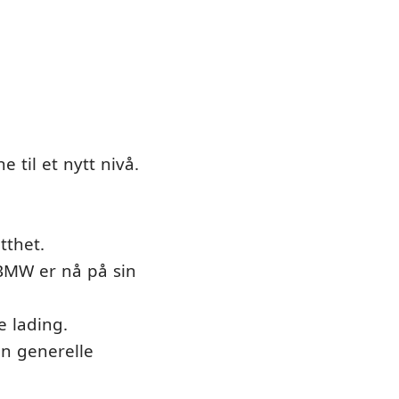
e til et nytt nivå.
tthet.
(BMW er nå på sin
e lading.
n generelle