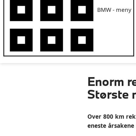
BMW - meny
Enorm r
Største 
Over 800 km rekk
eneste årsakene 