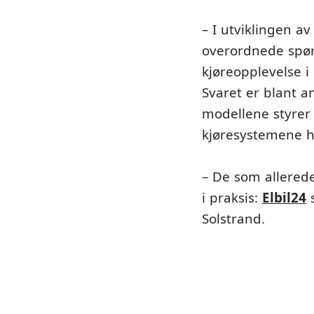
– I utviklingen a
overordnede spør
kjøreopplevelse 
Svaret er blant a
modellene styrer 
kjøresystemene ha
– De som allered
i praksis:
Elbil24
s
Solstrand.