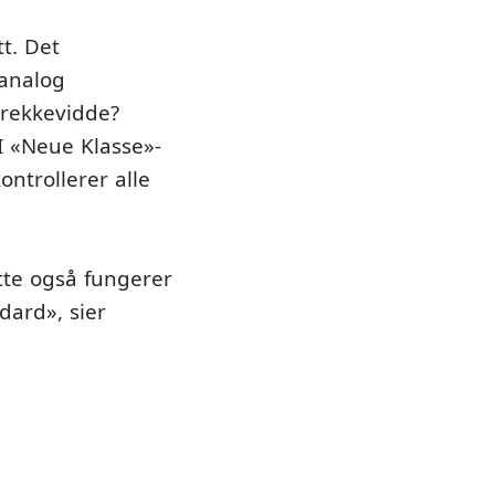
t. Det
analog
 rekkevidde?
I «Neue Klasse»-
ntrollerer alle
tte også fungerer
dard», sier