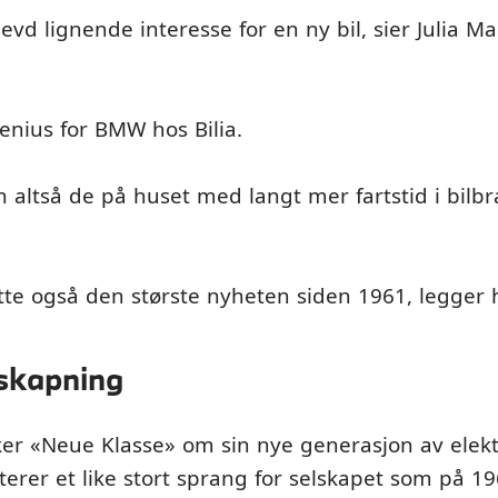
levd lignende interesse for en ny bil, sier Julia M
enius for BMW hos Bilia.
 altså de på huset med langt mer fartstid i bilb
tte også den største nyheten siden 1961, legger h
yskapning
 «Neue Klasse» om sin nye generasjon av elektri
terer et like stort sprang for selskapet som på 196