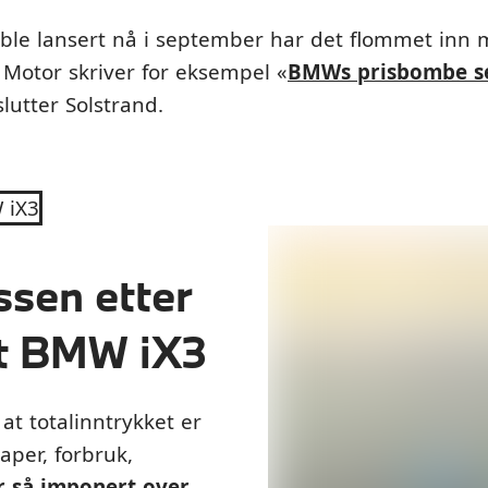
3 ble lansert nå i september har det flommet inn 
 Motor skriver for eksempel «
BMWs prisbombe se
slutter Solstrand.
 iX3
ssen etter
lt BMW iX3
t totalinntrykket er
aper, forbruk,
r så imponert over