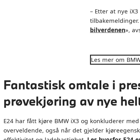
– Etter at nye iX
tilbakemeldinger.
bilverdenen
», av
Les mer om BMW
Fantastisk omtale i pre
prøvekjøring av nye he
E24 har fått kjøre BMW iX3 og konkluderer med a
overveldende, også når det gjelder kjøreegensk
effektivitet og ladehastighet.
Les hvorfor E24 e