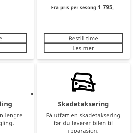
1 795
Fra-pris per sesong
,-
e
Bestill time
Les mer
ling
Skadetaksering
en lengre
Få utført en skadetaksering
ling.
før du leverer bilen til
reparasjon.