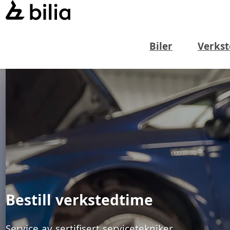
Biler
Verkst
Bestill verkstedtime
Service av sertifisert servicetekniker