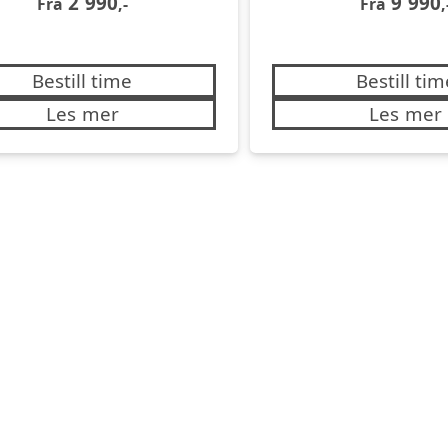
2 990
9 990
Fra
,-
Fra
,
Bestill time
Bestill tim
Les mer
Les mer