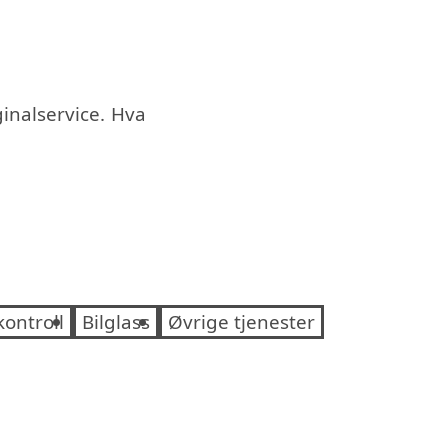
iginalservice. Hva
kontroll
Bilglass
Øvrige tjenester