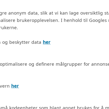
agre anonym data, slik at vi kan lage oversiktlig
alisere brukeropplevelsen. I henhold til Googles r
rukerne.
 og beskytter data
her
 å optimalisere og definere målgrupper for anno
nvern
her
r små kodeenheter som blant annet brukes for å m