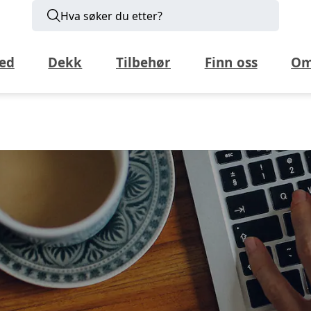
Hva søker du etter?
ed
Dekk
Tilbehør
Finn oss
Om