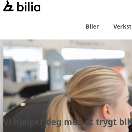
Biler
Verkst
Vi hjelper deg med
et trygt bil