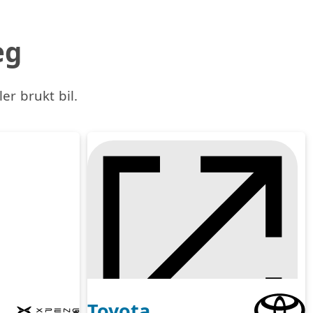
eg
ler brukt bil.
Toyota