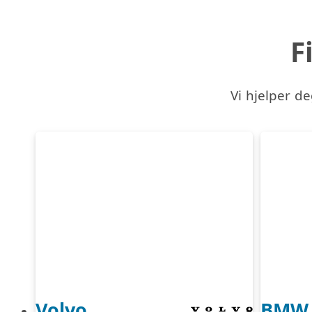
F
Vi hjelper de
Volvo
BMW