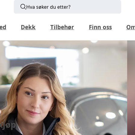
Hva søker du etter?
ed
Dekk
Tilbehør
Finn oss
Om
kjøp