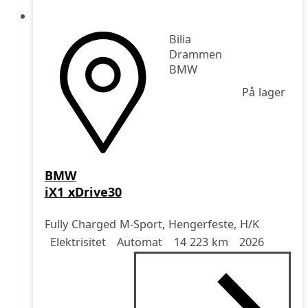
Bilia
Drammen
BMW
På lager
BMW
iX1 xDrive30
Fully Charged M-Sport, Hengerfeste, H/K
Drivstoff
Girkasse
Kjørelengde
årsmodell
Elektrisitet
Automat
14 223 km
2026