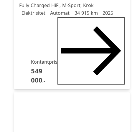
Fully Charged HiFi, M-Sport, Krok
Drivstoff
Girkasse
Kjørelengde
årsmodell
Elektrisitet
Automat
34 915 km
2025
Kontantpris
549
000
,-