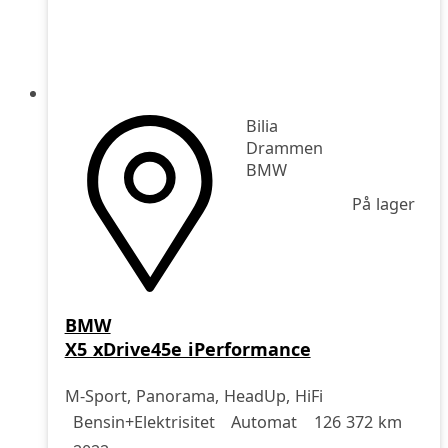
Bilia
Drammen
BMW
På lager
BMW
X5 xDrive45e iPerformance
M-Sport, Panorama, HeadUp, HiFi
Drivstoff
Girkasse
Kjørelengde
årsmodell
Bensin+Elektrisitet
Automat
126 372 km