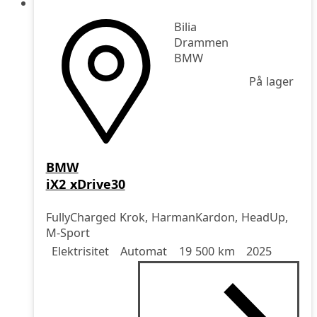
Bilia
Drammen
BMW
På lager
BMW
iX2 xDrive30
FullyCharged Krok, HarmanKardon, HeadUp,
M-Sport
Drivstoff
Girkasse
Kjørelengde
årsmodell
Elektrisitet
Automat
19 500 km
2025