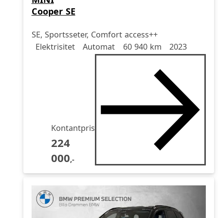
Cooper SE
SE, Sportsseter, Comfort access++
Drivstoff
Girkasse
Kjørelengde
årsmodell
Elektrisitet
Automat
60 940 km
2023
Kontantpris
224
000
,-