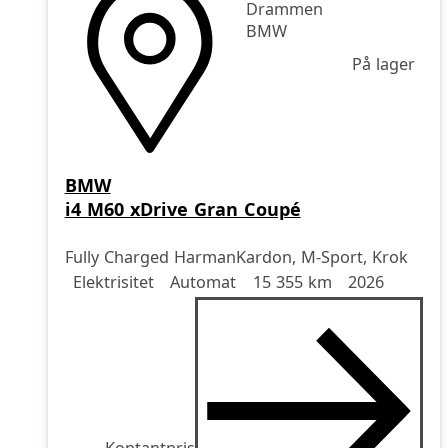
Drammen
BMW
På lager
BMW
i4 M60 xDrive Gran Coupé
Fully Charged HarmanKardon, M-Sport, Krok
Drivstoff
Girkasse
Kjørelengde
årsmodell
Elektrisitet
Automat
15 355 km
2026