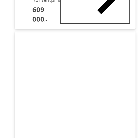
Kontantpris
609
000
,-