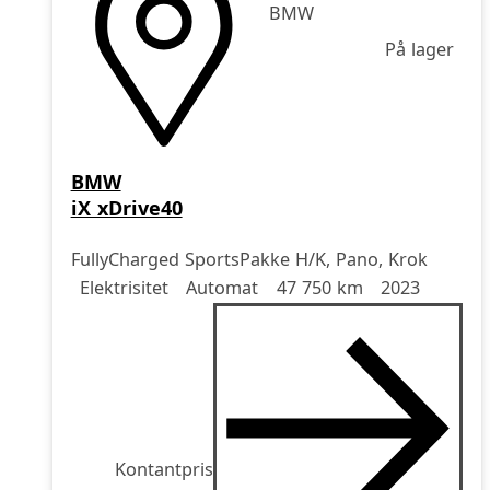
BMW
På lager
BMW
iX xDrive40
FullyCharged SportsPakke H/K, Pano, Krok
Drivstoff
Girkasse
Kjørelengde
årsmodell
Elektrisitet
Automat
47 750 km
2023
Kontantpris