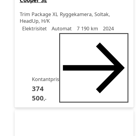
Trim Package XL Ryggekamera, Soltak,
HeadUp, H/K
Drivstoff
Girkasse
Kjørelengde
årsmodell
Elektrisitet
Automat
7 190 km
2024
Kontantpris
374
500
,-