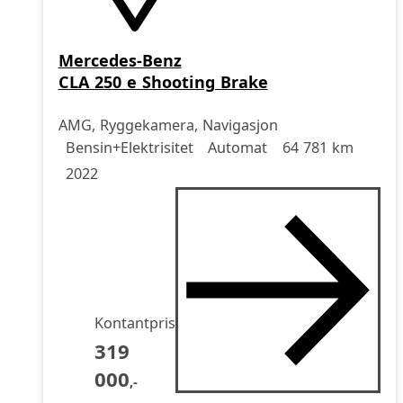
Mercedes-Benz
CLA 250 e Shooting Brake
AMG, Ryggekamera, Navigasjon
Drivstoff
Girkasse
Kjørelengde
årsmodell
Bensin+Elektrisitet
Automat
64 781 km
2022
Kontantpris
319
000
,-