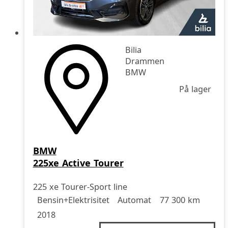
Bilia
Drammen
BMW
På lager
BMW
225xe Active Tourer
225 xe Tourer-Sport line
Drivstoff
Girkasse
Kjørelengde
årsmodell
Bensin+Elektrisitet
Automat
77 300 km
2018