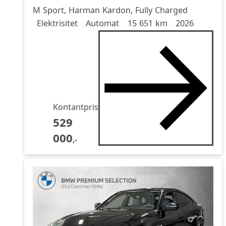
M Sport, Harman Kardon, Fully Charged
Drivstoff
Girkasse
Kjørelengde
årsmodell
Elektrisitet
Automat
15 651 km
2026
Kontantpris
529
000
,-