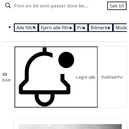
Søk
Søk bil
Alle filtre
Fjern alle filtre
Pris
Bilmerke
Model
Sortering
33
Lagre søk
Publisert
biler
Publisert
Pris lav-høy