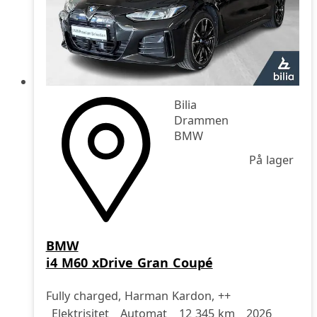
Bilia
Drammen
BMW
På lager
BMW
i4 M60 xDrive Gran Coupé
Fully charged, Harman Kardon, ++
Drivstoff
Girkasse
Kjørelengde
årsmodell
Elektrisitet
Automat
12 345 km
2026