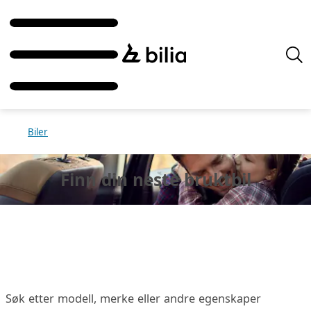
Biler
Finn din neste
bruktbil
Søk etter modell, merke eller andre egenskaper