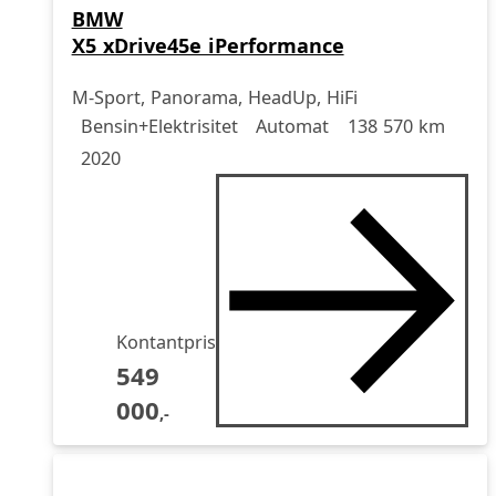
BMW
X5 xDrive45e iPerformance
M-Sport, Panorama, HeadUp, HiFi
Drivstoff
Girkasse
Kjørelengde
årsmodell
Bensin+Elektrisitet
Automat
138 570 km
2020
Kontantpris
549
000
,-