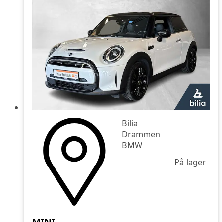
Pris høy-lav
Bilia
Drammen
BMW
På lager
MINI