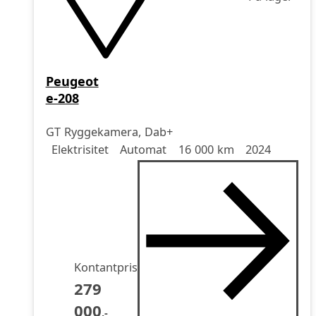
Peugeot
e-208
GT Ryggekamera, Dab+
Drivstoff
Girkasse
Kjørelengde
årsmodell
Elektrisitet
Automat
16 000 km
2024
Kontantpris
279
000
,-