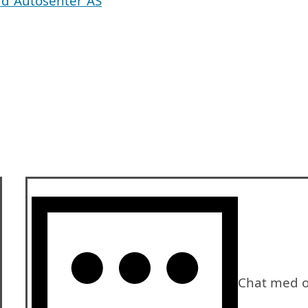
ad Autosenter AS
Chat med o