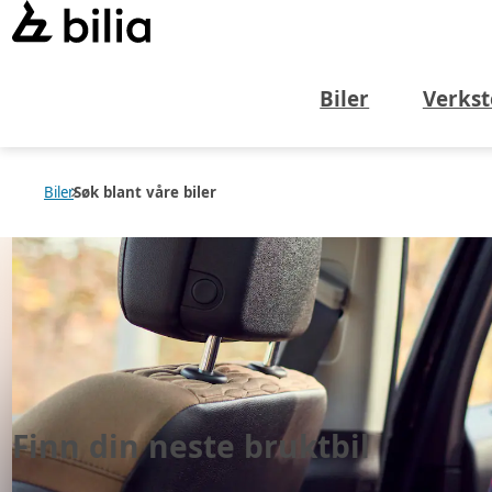
Biler
Verkst
Biler
Søk blant våre biler
Finn din neste
bruktbil