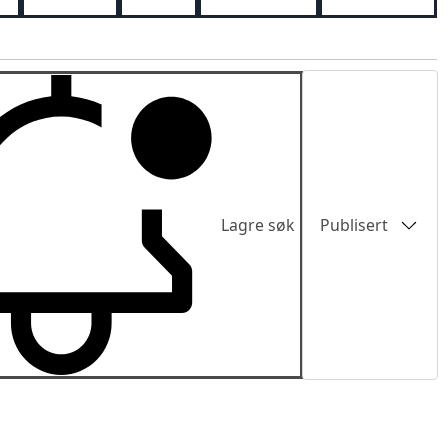
Sortering
Lagre søk
Publisert
Publisert
Pris lav-høy