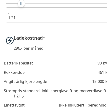
,-
1.21
Ladekostnad*
296
,- per måned
Batterikapasitet
90 k
Rekkevidde
461 
Angitt årlig kjørelengde
15 000 
Strømpris standard, inkl. energiavgift og merverdiavgift
1.21 ,-
Elnettavgift
Ikke inkludert i beregnin