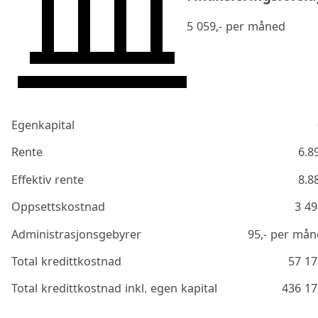
5 059
,- per måned
Egenkapital
Rente
6.8
Effektiv rente
8.8
Oppsettskostnad
3 49
Administrasjonsgebyrer
95
,- per må
Total kredittkostnad
57 17
Total kredittkostnad inkl. egen kapital
436 17