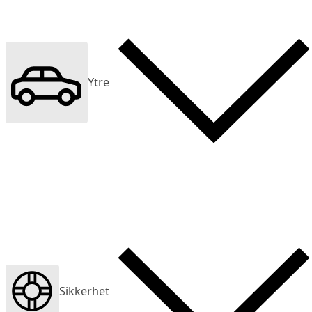
Ytre
Sikkerhet