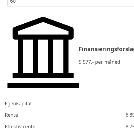
60
Finansieringsforsla
5 577
,- per måned
Egenkapital
Rente
6.8
Effektiv rente
8.7