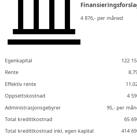
Finansieringsforsla
4 876
,- per måned
Egenkapital
122 15
Rente
8.7
Effektiv rente
11.0
Oppsettskostnad
4 59
Administrasjonsgebyrer
95
,- per må
Total kredittkostnad
65 69
Total kredittkostnad inkl. egen kapital
414 69