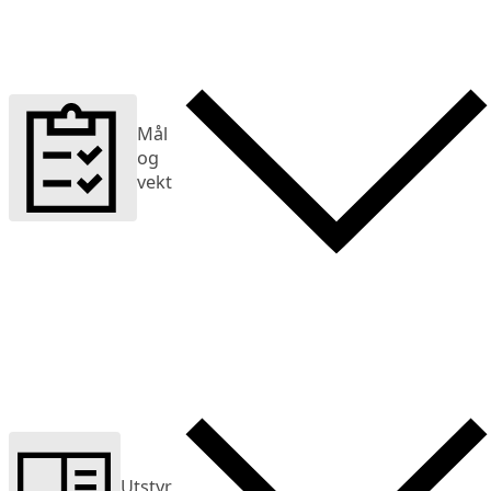
Mål
og
vekt
Utstyr