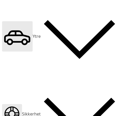
Ytre
Sikkerhet