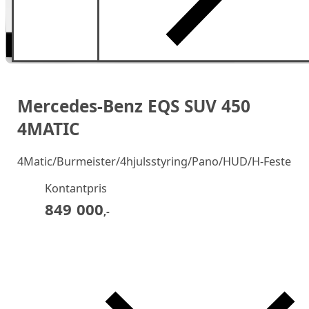
Navigasjon og adaptiv cruise control samlet på
intuitiv berøringsskjerm.
Mercedes-Benz EQS SUV 450
4MATIC
4Matic/Burmeister/4hjulsstyring/Pano/HUD/H-Feste
Kontantpris
849 000
,-