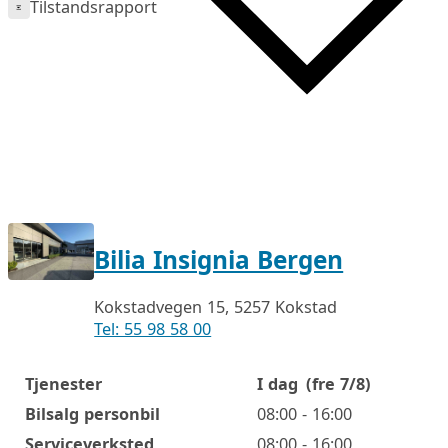
Tilstandsrapport
Bilia Insignia Bergen
Kokstadvegen 15, 5257 Kokstad
Tel: 55 98 58 00
Tjenester
I dag
(fre 7/8)
Åpningstider
Bilsalg personbil
08:00 - 16:00
Serviceverksted
08:00 - 16:00