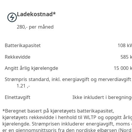
Ladekostnad*
280
,- per måned
Batterikapasitet
108 k
Rekkevidde
585 
Angitt årlig kjørelengde
15 000 
Strømpris standard, inkl. energiavgift og merverdiavgift
1.21 ,-
Elnettavgift
Ikke inkludert i beregnin
*Beregnet basert på kjøretøyets batterikapasitet,
kjøretøyets rekkevidde i henhold til WLTP og oppgitt årli
kjørelengde. Strømprisen inkluderer energiavgift, moms
er en gjennomsnittspris fra den nordiske elbørsen (Nord