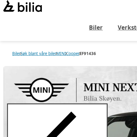
Biler
Verkst
Biler
Søk blant våre biler
MINI
Cooper
EF91436