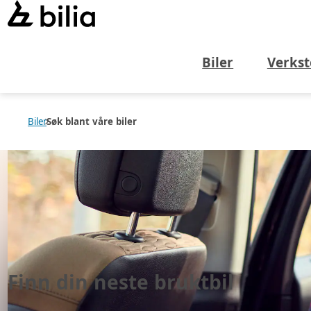
Biler
Verkst
Biler
Søk blant våre biler
Finn din neste
bruktbil