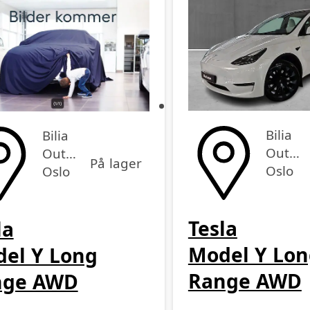
Bilia
Bilia
Outlet
Outlet
På lager
Oslo
Oslo
Tesla
la
Model Y Lon
el Y Long
Range AWD
nge AWD