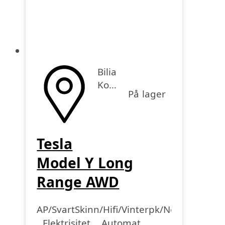
Bilia
Kokstad
På lager
Tesla
Model Y Long
Range AWD
AP/SvartSkinn/Hifi/Vinterpk/Norsk/S+V
Drivstoff
Girkasse
Kjørelengde
årsmodell
Elektrisitet
Automat