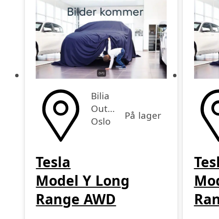
Bilia
Outlet
På lager
Oslo
Tesla
Tes
Model Y Long
Mod
Range AWD
Ra