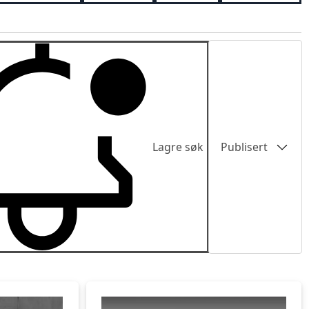
Sortering
Lagre søk
Publisert
Publisert
Pris lav-høy