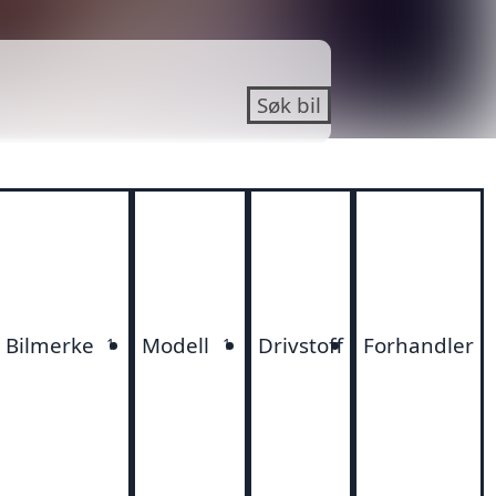
Søk bil
Bilmerke
Modell
Drivstoff
Forhandler
1
1