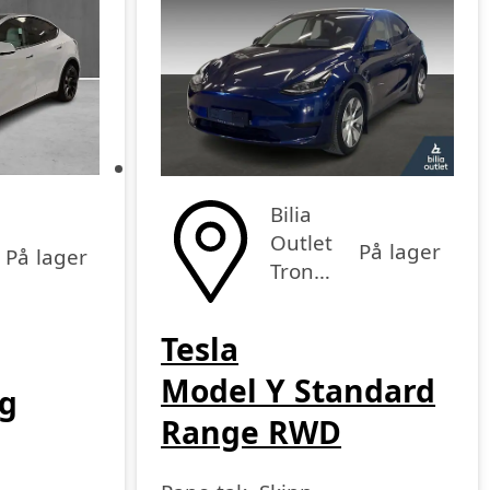
Pris høy-lav
Bilia
Outlet
På lager
På lager
Trondheim
Tesla
Model Y Standard
g
Range RWD