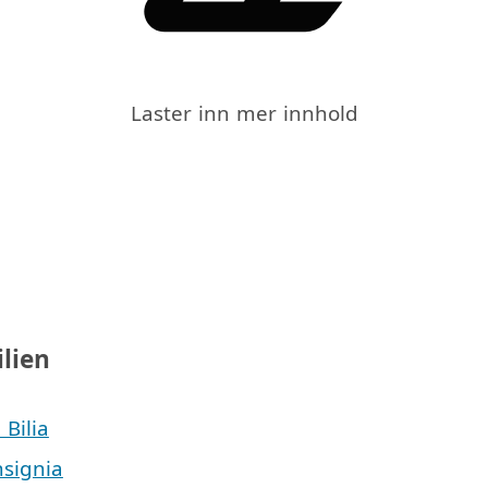
Laster inn mer innhold
ilien
 Bilia
nsignia