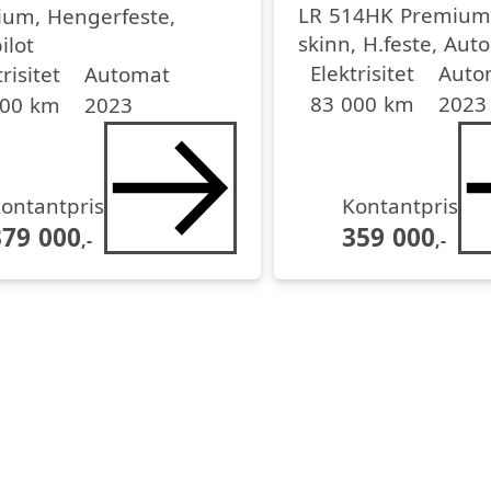
LR 514HK Premium 
um, Hengerfeste,
skinn, H.feste, Auto
ilot
Drivstoff
Girkasse
Kjørelengde
årsmodell
off
sse
lengde
dell
Elektrisitet
Auto
risitet
Automat
83 000 km
2023
000 km
2023
ontantpris
Kontantpris
379 000
359 000
,-
,-