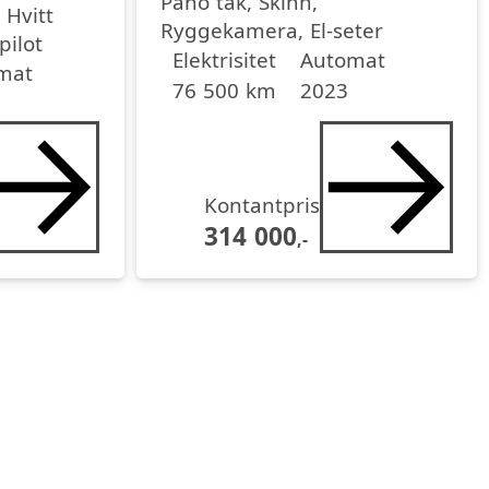
Pano tak, Skinn,
Hvitt
Ryggekamera, El-seter
pilot
Drivstoff
Girkasse
Kjørelengde
årsmodell
Elektrisitet
Automat
mat
76 500 km
2023
Kontantpris
314 000
,-