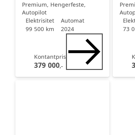
Premium, Hengerfeste,
Premi
Autopilot
Autop
Drivstoff
Girkasse
Kjørelengde
årsmodell
Drivst
Girka
Kjøre
årsmo
Elektrisitet
Automat
Elekt
99 500 km
2024
73 
Kontantpris
K
379 000
,-