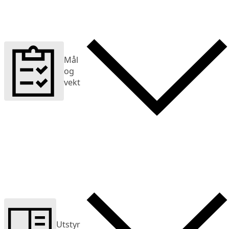
Mål
og
vekt
Utstyr