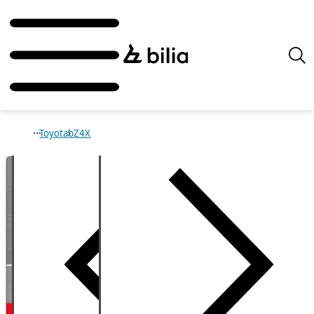
Toyota
bZ4X