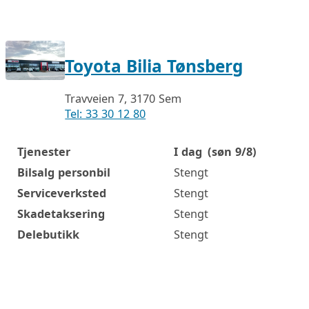
Toyota Bilia Tønsberg
Travveien 7, 3170 Sem
Tel: 33 30 12 80
Tjenester
I dag
(søn 9/8)
Åpningstider
Bilsalg personbil
Stengt
Serviceverksted
Stengt
Skadetaksering
Stengt
Delebutikk
Stengt