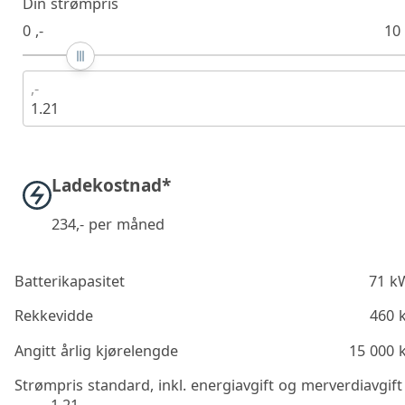
Din strømpris
0 ,-
10 
,-
1.21
Ladekostnad*
234
,- per måned
Batterikapasitet
71 k
Rekkevidde
460 
Angitt årlig kjørelengde
15 000 
Strømpris standard, inkl. energiavgift og merverdiavgift