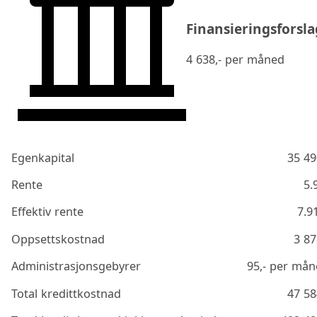
Finansieringsforsla
4 638
,- per måned
Egenkapital
35 49
Rente
5.
Effektiv rente
7.9
Oppsettskostnad
3 87
Administrasjonsgebyrer
95
,- per må
Total kredittkostnad
47 58