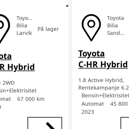
Toyota
Toyota
Bilia
Bilia
På lager
Larvik
Sandefjord
Toyota
ota
C-HR Hybrid
R Hybrid
1.8 Active Hybrid,
e 2WD
Rentekampanje 6.
off
sse
lengde
dell
in+Elektrisitet
Drivstoff
Girkasse
Kjørelengde
årsmodell
35% EK
Bensin+Elektrisite
omat
67 000 km
Automat
45 800
0
2023