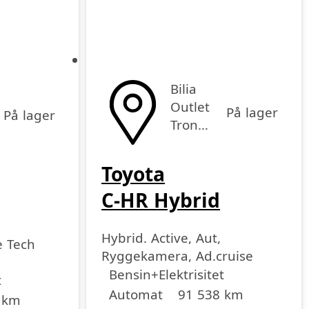
Bilia
Outlet
På lager
På lager
Trondheim
Toyota
C-HR Hybrid
Hybrid. Active, Aut,
e Tech
Ryggekamera, Ad.cruise
Drivstoff
Girkasse
Kjørelengde
årsmodell
Bensin+Elektrisitet
t
Automat
91 538 km
 km