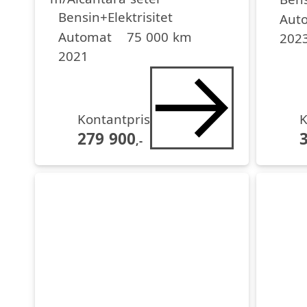
Drivstoff
Girkasse
Kjørelengde
årsmodell
Bensin+Elektrisitet
Aut
Automat
75 000 km
202
2021
Kontantpris
K
279 900
,-