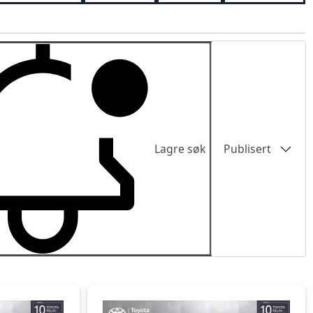
Sortering
Lagre søk
Publisert
Publisert
Pris lav-høy