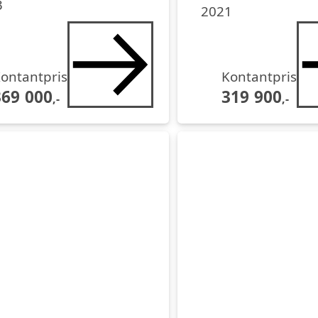
3
2021
ontantpris
Kontantpris
369 000
319 900
,-
,-