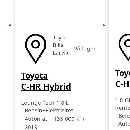
Toyota
Bilia
På lager
Larvik
Toy
Toyota
C-H
C-HR Hybrid
1.8 G
Lounge Tech 1,8 L
Rent
Drivstoff
Girkasse
Kjørelengde
årsmodell
Bensin+Elektrisitet
Drivst
Girka
Kjøre
årsmo
35% 
Bens
Automat
135 000 km
Aut
2019