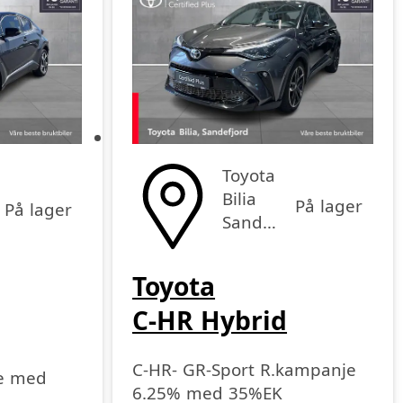
Pris høy-lav
Toyota
Bilia
På lager
På lager
Sandefjord
Toyota
C-HR Hybrid
C-HR- GR-Sport R.kampanje
ne med
6.25% med 35%EK