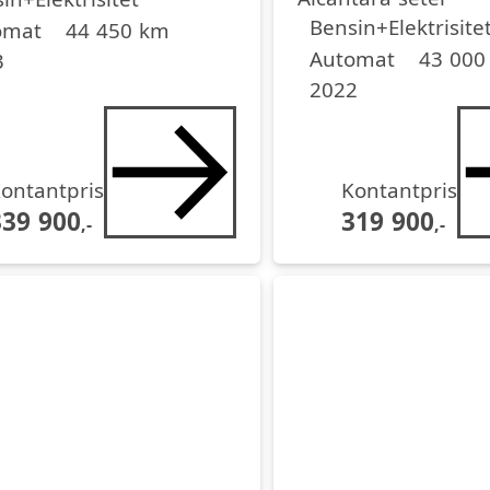
Drivstoff
Girkasse
Kjørelengde
årsmodell
Bensin+Elektrisite
omat
44 450 km
Automat
43 000
3
2022
ontantpris
Kontantpris
339 900
319 900
,-
,-