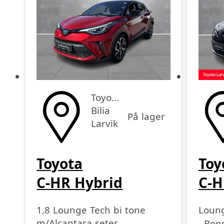
Toyota
Bilia
På lager
Larvik
Toyota
Toy
C-HR Hybrid
C-H
1,8 Lounge Tech bi tone
Loung
Drivst
Girka
Kjøre
årsmo
m/Alcantara seter
Bens