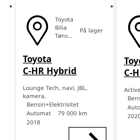
Toyota
Bilia
På lager
Tønsberg
Toyota
Toy
C-HR Hybrid
C-H
Lounge Tech, navi, JBL,
Activ
kamera,
Drivst
Girka
Kjøre
årsmo
Bens
Drivstoff
Girkasse
Kjørelengde
årsmodell
Bensin+Elektrisitet
Aut
Automat
79 000 km
202
2018