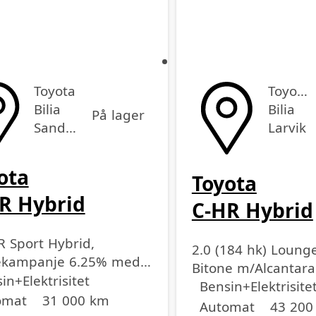
Toyota
Toyota
Bilia
Bilia
På lager
Sandefjord
Larvik
ota
Toyota
R Hybrid
C-HR Hybrid
R Sport Hybrid,
2.0 (184 hk) Loung
ekampanje 6.25% med
Bitone m/Alcantara
off
sse
lengde
dell
EK
in+Elektrisitet
Drivstoff
Girkasse
Kjørelengde
årsmodell
Bensin+Elektrisite
omat
31 000 km
Automat
43 200