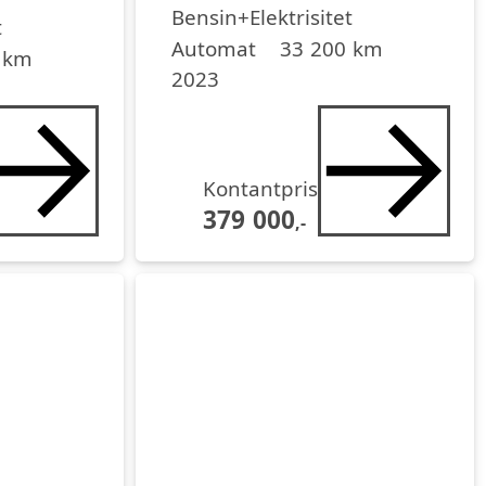
Drivstoff
Girkasse
Kjørelengde
årsmodell
Bensin+Elektrisitet
t
Automat
33 200 km
 km
2023
Kontantpris
379 000
,-