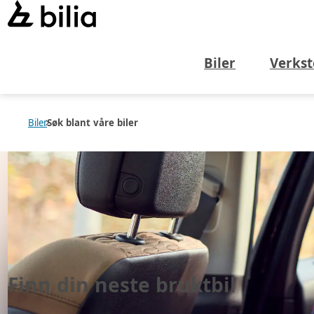
Biler
Verkst
Biler
Søk blant våre biler
Finn din neste
bruktbil