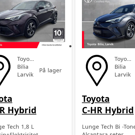
Toyota
Toyota
Bilia
Bilia
På lager
Larvik
Larvik
ota
Toyota
R Hybrid
C-HR Hybrid
e Tech 1,8 L
Lunge Tech Bi -To
off
sse
lengde
dell
Alcantara seter
in+Elektrisitet