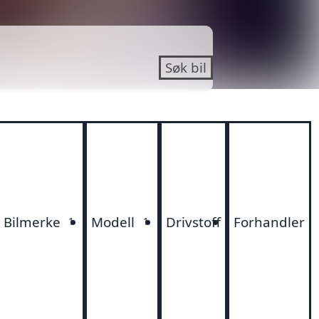
Søk bil
Bilmerke
Modell
Drivstoff
Forhandler
1
1