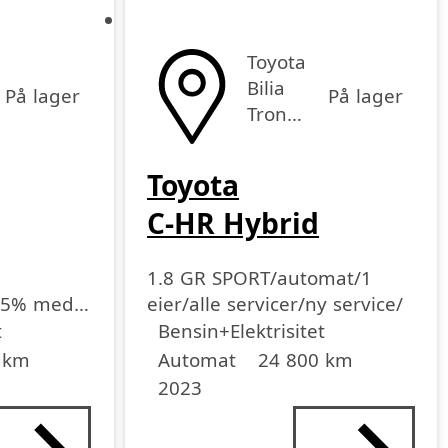
Toyota
Bilia
På lager
På lager
Trondheim
Toyota
C-HR Hybrid
1.8 GR SPORT/automat/1
25% med
eier/alle servicer/ny service/
Drivstoff
Girkasse
Kjørelengde
årsmodell
t
Bensin+Elektrisitet
 km
Automat
24 800 km
2023