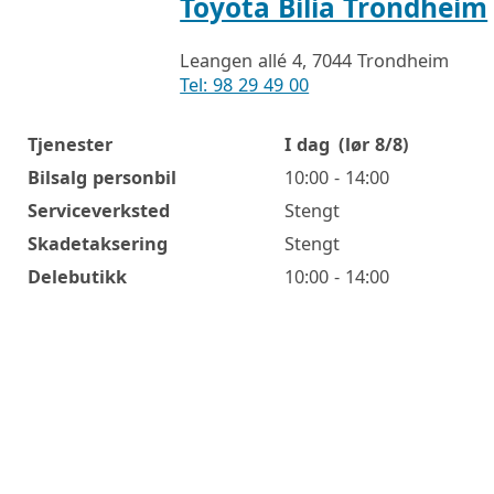
Toyota Bilia Trondheim
Leangen allé 4, 7044 Trondheim
Tel: 98 29 49 00
Tjenester
I dag
(lør 8/8)
Åpningstider
Bilsalg personbil
10:00 - 14:00
Serviceverksted
Stengt
Skadetaksering
Stengt
Delebutikk
10:00 - 14:00