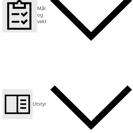
Mål
og
vekt
Utstyr