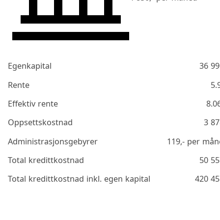
Egenkapital
36 99
Rente
5.
Effektiv rente
8.0
Oppsettskostnad
3 87
Administrasjonsgebyrer
119
,- per må
Total kredittkostnad
50 55
Total kredittkostnad inkl. egen kapital
420 45