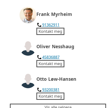
Frank Myrheim
91362911
Kontakt meg
Oliver Nesshaug
45836887
Kontakt meg
Otto Løw-Hansen
93200381
Kontakt meg
Vis alle selgere