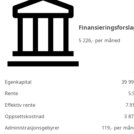
Finansieringsforsla
5 226
,- per måned
Egenkapital
39 99
Rente
5.
Effektiv rente
7.9
Oppsettskostnad
3 87
Administrasjonsgebyrer
119
,- per må