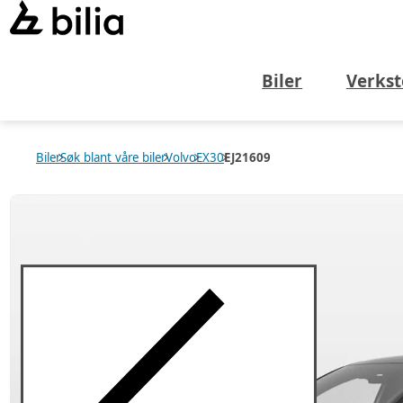
Biler
Verkst
Biler
Søk blant våre biler
Volvo
EX30
EJ21609