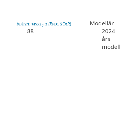
Modellår
Voksenpassasjer (Euro NCAP)
88
2024
års
modell