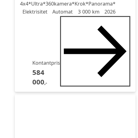
4x4*Ultra*360kamera*Krok*Panorama*
Drivstoff
Girkasse
Kjørelengde
årsmodell
Elektrisitet
Automat
3 000 km
2026
Kontantpris
584
000
,-