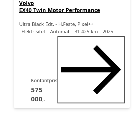
Volvo
EX40 Twin Motor Performance
Ultra Black Edt. - H.Feste, Pixel++
Drivstoff
Girkasse
Kjørelengde
årsmodell
Elektrisitet
Automat
31 425 km
2025
Kontantpris
575
000
,-