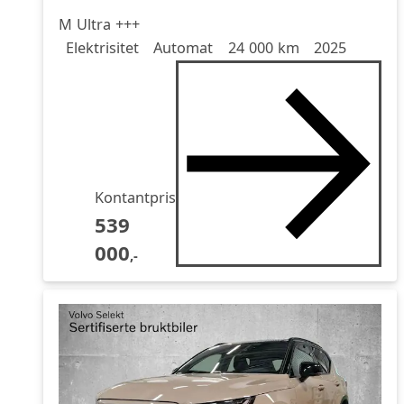
M Ultra +++
Drivstoff
Girkasse
Kjørelengde
årsmodell
Elektrisitet
Automat
24 000 km
2025
Kontantpris
539
000
,-