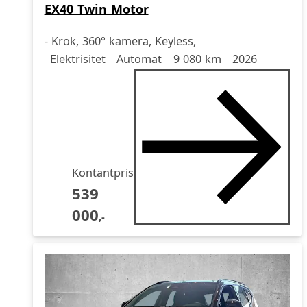
EX40 Twin Motor
- Krok, 360° kamera, Keyless,
Drivstoff
Girkasse
Kjørelengde
årsmodell
Elektrisitet
Automat
9 080 km
2026
Kontantpris
539
000
,-