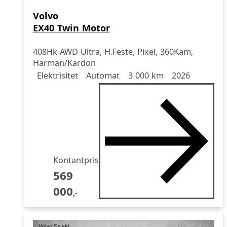
Volvo
EX40 Twin Motor
408Hk AWD Ultra, H.Feste, Pixel, 360Kam,
Harman/Kardon
Drivstoff
Girkasse
Kjørelengde
årsmodell
Elektrisitet
Automat
3 000 km
2026
Kontantpris
569
000
,-