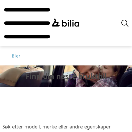
Biler
Finn din neste
bruktbil
Søk etter modell, merke eller andre egenskaper