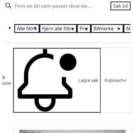
Søk
Søk bil
Alle filtre
Fjern alle filtre
Pris
Bilmerke
Mo
1
Sortering
5
Lagre søk
Publisert
biler
Publisert
Pris lav-høy