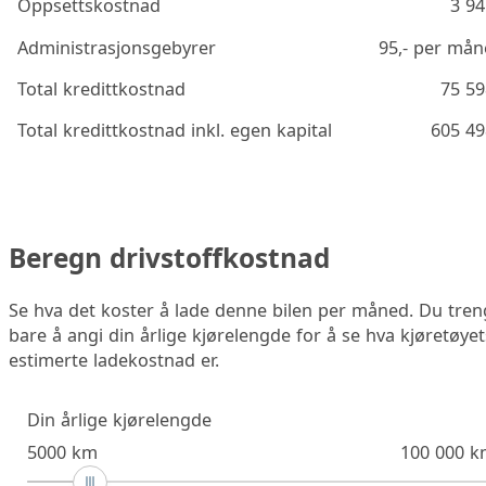
Oppsettskostnad
3 94
Administrasjonsgebyrer
95
,- per må
Total kredittkostnad
75 59
Total kredittkostnad inkl. egen kapital
605 49
Beregn drivstoffkostnad
Se hva det koster å lade denne bilen per måned. Du tren
bare å angi din årlige kjørelengde for å se hva kjøretøyet
estimerte ladekostnad er.
Din årlige kjørelengde
5000 km
100 000 k