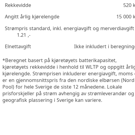
Rekkevidde
520 
Angitt årlig kjørelengde
15 000 
Strømpris standard, inkl. energiavgift og merverdiavgift
1.21 ,-
Elnettavgift
Ikke inkludert i beregnin
*Beregnet basert på kjøretøyets batterikapasitet,
kjøretøyets rekkevidde i henhold til WLTP og oppgitt årli
kjørelengde. Strømprisen inkluderer energiavgift, moms
er en gjennomsnittspris fra den nordiske elbørsen (Nord
Pool) for hele Sverige de siste 12 månedene. Lokale
prisforskjeller på strøm avhengig av strømleverandør og
geografisk plassering i Sverige kan variere.