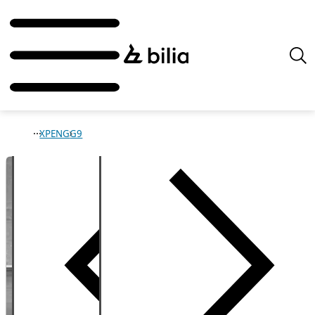
XPENG
G9