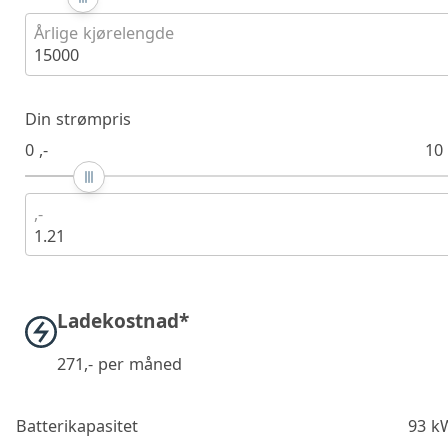
Årlige kjørelengde
15000
Din strømpris
0 ,-
10 
,-
1.21
Ladekostnad*
271
,- per måned
Batterikapasitet
93 k