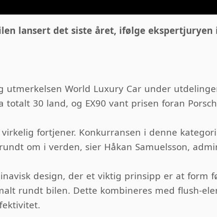
n lansert det siste året, ifølge ekspertjuryen
ig utmerkelsen World Luxury Car under utdelinge
fra totalt 30 land, og EX90 vant prisen foran Por
n virkelig fortjener. Konkurransen i denne kategor
rundt om i verden, sier Håkan Samuelsson, admini
inavisk design, der et viktig prinsipp er at form 
imalt rundt bilen. Dette kombineres med flush-e
ektivitet.