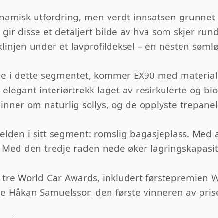
namisk utfordring, men verdt innsatsen grunnet 
ir disse et detaljert bilde av hva som skjer run
klinjen under et lavprofildeksel – en nesten sømlø
nde i dette segmentet, kommer EX90 med material
g elegant interiørtrekk laget av resirkulerte og bi
inner om naturlig sollys, og de opplyste trepane
jelden i sitt segment: romslig bagasjeplass. Med 
. Med den tredje raden nede øker lagringskapasitet
 tre World Car Awards, inkludert førstepremien W
ble Håkan Samuelsson den første vinneren av pris