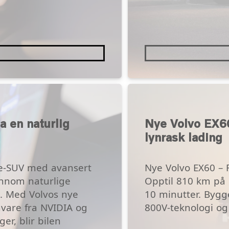
a en naturlig
Nye Volvo EX60
lynrask lading
lie‑SUV med avansert
Nye Volvo EX60 –
ennom naturlige
Opptil 810 km på 
. Med Volvos nye
10 minutter. Bygg
vare fra NVIDIA og
800V-teknologi og
r, blir bilen