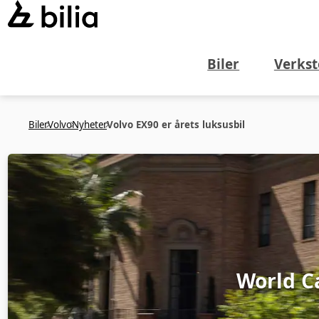
Biler
Verkst
Biler
Volvo
Nyheter
Volvo EX90 er årets luksusbil
World C