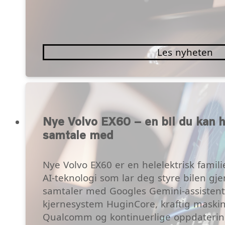
Les nyheten
Nye Volvo EX60 – en bil du kan h
samtale med
Nye Volvo EX60 er en helelektrisk fami
AI‑teknologi som lar deg styre bilen gj
samtaler med Googles Gemini‑assistent
kjernesystem HuginCore, kraftig maskin
Qualcomm og kontinuerlige oppdateringe