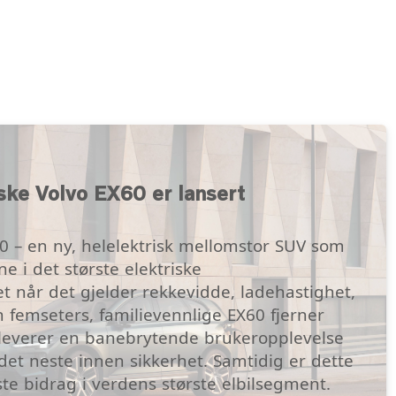
iske Volvo EX60 er lansert
X60 – en ny, helelektrisk mellomstor SUV som
ne i det største elektriske
når det gjelder rekkevidde, ladehastighet,
n femseters, familievennlige EX60 fjerner
 leverer en banebrytende brukeropplevelse
det neste innen sikkerhet. Samtidig er dette
rste bidrag i verdens største elbilsegment.