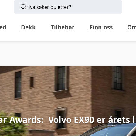
Hva søker du etter?
ed
Dekk
Tilbehør
Finn oss
Om
ar Awards:
Volvo EX90 er årets 