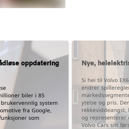
rådløse oppdatering
Nye, helelektr
Si hei til Volvo E
endrer spilleregle
øse
markedssegmentet 
llioner biler i 85
ytelse og pris. De
 brukervennlig system
rekkeviddeangst,
tomotive fra Google,
og representerer 
 funksjoner som
Volvo Cars sitt fø