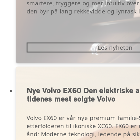
smartere, tryggere og mer intuitiv over
den byr på lang rekkevidde og lynrask 
Les nyheten
Nye Volvo EX60 Den elektriske ar
tidenes mest solgte Volvo
Volvo EX60 er vår nye premium familie-
etterfølgeren til ikoniske XC60. EX60 er e
ånd: Moderne teknologi, ledende på s