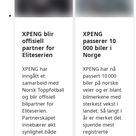
XPENG blir
XPENG
offisiell
passerer 10
partner for
000 biler i
Eliteserien
Norge
XPENG har
XPENG har nå
inngått et
passert 10 000
samarbeid med
biler på norske
Norsk Toppfotball
veier og er blant
og blir offisiell
bilmerkene med
bilpartner for
sterkest vekst i
Eliteserien.
landet. Så langt i
Partnerskapet
år er merket det
innebærer økt
sjuende mest
synlighet både
registrerte