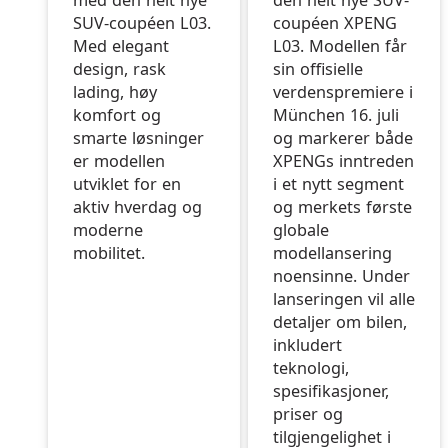
med den helt nye
den helt nye SUV-
SUV-coupéen L03.
coupéen XPENG
Med elegant
L03. Modellen får
design, rask
sin offisielle
lading, høy
verdenspremiere i
komfort og
München 16. juli
smarte løsninger
og markerer både
er modellen
XPENGs inntreden
utviklet for en
i et nytt segment
aktiv hverdag og
og merkets første
moderne
globale
mobilitet.
modellansering
noensinne. Under
lanseringen vil alle
detaljer om bilen,
inkludert
teknologi,
spesifikasjoner,
priser og
tilgjengelighet i