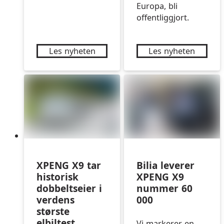
Europa, bli
offentliggjort.
Les nyheten
Les nyheten
XPENG X9 tar
Bilia leverer
historisk
XPENG X9
dobbeltseier i
nummer 60
verdens
000
største
elbiltest
Vi markerer en