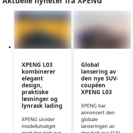
Aktuelle nyheter fra XPENG
XPENG L03
Global
kombinerer
lansering av
elegant
den nye SUV-
design,
coupéen
praktiske
XPENG L03
løsninger og
lynrask lading
XPENG har
annonsert den
XPENG utvider
globale
modellutvalget
lanseringen av