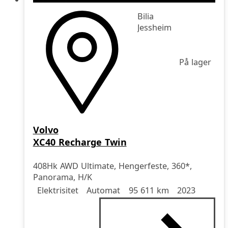
Bilia
Jessheim
På lager
Volvo
XC40 Recharge Twin
408Hk AWD Ultimate, Hengerfeste, 360*,
Panorama, H/K
Drivstoff
Girkasse
Kjørelengde
årsmodell
Elektrisitet
Automat
95 611 km
2023