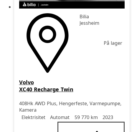
Bilia
Jessheim
På lager
Volvo
XC40 Recharge Twin
408Hk AWD Plus, Hengerfeste, Varmepumpe,
Kamera
Drivstoff
Girkasse
Kjørelengde
årsmodell
Elektrisitet
Automat
59 770 km
2023