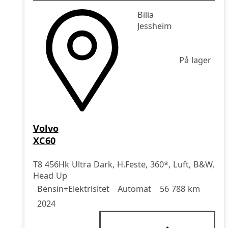
Bilia
Jessheim
På lager
Volvo
XC60
T8 456Hk Ultra Dark, H.Feste, 360*, Luft, B&W,
Head Up
Drivstoff
Girkasse
Kjørelengde
årsmodell
Bensin+Elektrisitet
Automat
56 788 km
2024