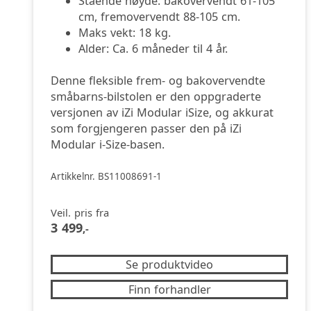
Stående høyde: bakovervendt 61-105
cm, fremovervendt 88-105 cm.
Maks vekt: 18 kg.
Alder: Ca. 6 måneder til 4 år.
Denne fleksible frem- og bakovervendte
småbarns-bilstolen er den oppgraderte
versjonen av iZi Modular iSize, og akkurat
som forgjengeren passer den på iZi
Modular i-Size-basen.
Artikkelnr. BS11008691-1
Veil. pris fra
3 499
,-
Se produktvideo
Finn forhandler