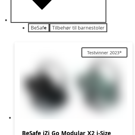
BeSafe
Tilbehør til barnestoler
Testvinner 2023*
BeSafe iZi Go Modular X2 i-Size