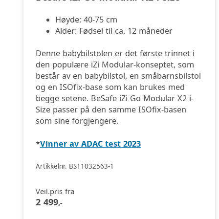
Høyde: 40-75 cm
Alder: Fødsel til ca. 12 måneder
Denne babybilstolen er det første trinnet i
den populære iZi Modular-konseptet, som
består av en babybilstol, en småbarnsbilstol
og en ISOfix-base som kan brukes med
begge setene. BeSafe iZi Go Modular X2 i-
Size passer på den samme ISOfix-basen
som sine forgjengere.
*
Vinner av ADAC test 2023
Artikkelnr. BS11032563-1
Veil.pris fra
2 499
,-