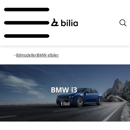
Bilmodeller
BMW elbiler
BMW i3
Elbil