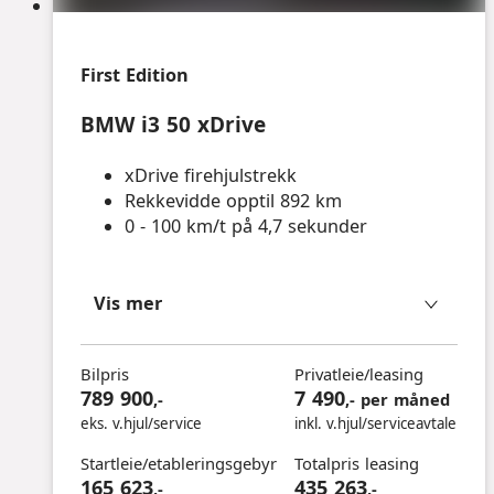
First Edition
BMW i3 50 xDrive
xDrive firehjulstrekk
Rekkevidde opptil 892 km
0 - 100 km/t på 4,7 sekunder
Vis mer
Bilpris
Privatleie/leasing
789 900
7 490
,-
,- per måned
eks. v.hjul/service
inkl. v.hjul/serviceavtale
Startleie/etableringsgebyr
Totalpris leasing
165 623
435 263
,-
,-