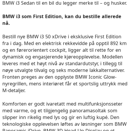
BMW i3 Sedan til en bil du legger merke til – og husker.
BMW i3 som First Edition, kan du bestille allerede
nå.
Bestill nye BMW i3 50 xDrive i eksklusive First Edition
fra i dag. Med en elektrisk rekkevidde på opptil 892 km
og en førerorientert cockpit, ligger alt til rette for en
dynamisk og engasjerende kjøreopplevelse. Modellen
leveres med et høyt nivå av standardutstyr, i tillegg til
nøye utvalgte tilvalg og seks moderne lakkalternativer.
Fronten preges av den opplyste BMW Iconic Glow-
nyregrillen, mens interiøret får et sportslig uttrykk med
M-detaljer.
Komforten er godt ivaretatt med multifunksjonsseter
med varme, og et tilgjengelig panoramasoltak som
slipper inn rikelig med lys og gir en luftig kupé. Den
teknologiske opplevelsen løftes av løsninger som BMW
Panoramic iDrive, BMW 3D Head-Up Display og et