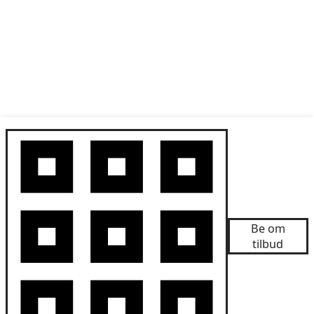
Be om
tilbud