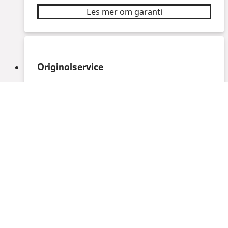
Les mer om garanti
Originalservice
Du som har valgt å skaffe en premiumbil fra
BMW vil naturligvis ha service av beste
kvalitet så din bil fortsetter å være 100 %
BMW. Hos oss på Bilia blir bilen din tatt
godt vare på av sertifiserte serviceteknikere
som alltid bruker originaldeler.
Les mer om Originalservice