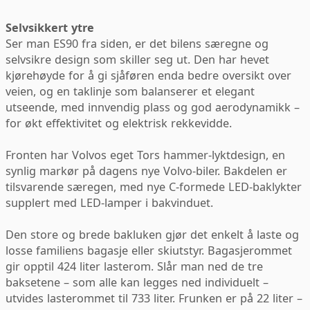
Selvsikkert ytre
Ser man ES90 fra siden, er det bilens særegne og
selvsikre design som skiller seg ut. Den har hevet
kjørehøyde for å gi sjåføren enda bedre oversikt over
veien, og en taklinje som balanserer et elegant
utseende, med innvendig plass og god aerodynamikk –
for økt effektivitet og elektrisk rekkevidde.
Fronten har Volvos eget Tors hammer-lyktdesign, en
synlig markør på dagens nye Volvo-biler. Bakdelen er
tilsvarende særegen, med nye C-formede LED-baklykter
supplert med LED-lamper i bakvinduet.
Den store og brede bakluken gjør det enkelt å laste og
losse familiens bagasje eller skiutstyr. Bagasjerommet
gir opptil 424 liter lasterom. Slår man ned de tre
baksetene – som alle kan legges ned individuelt –
utvides lasterommet til 733 liter. Frunken er på 22 liter –