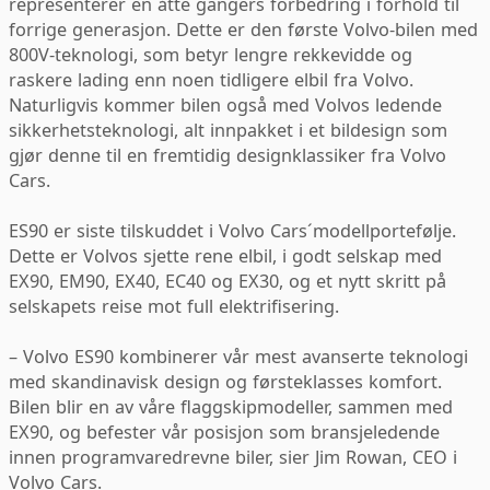
representerer en åtte gangers forbedring i forhold til
forrige generasjon. Dette er den første Volvo-bilen med
800V-teknologi, som betyr lengre rekkevidde og
raskere lading enn noen tidligere elbil fra Volvo.
Naturligvis kommer bilen også med Volvos ledende
sikkerhetsteknologi, alt innpakket i et bildesign som
gjør denne til en fremtidig designklassiker fra Volvo
Cars.
ES90 er siste tilskuddet i Volvo Cars´modellportefølje.
Dette er Volvos sjette rene elbil, i godt selskap med
EX90, EM90, EX40, EC40 og EX30, og et nytt skritt på
selskapets reise mot full elektrifisering.
– Volvo ES90 kombinerer vår mest avanserte teknologi
med skandinavisk design og førsteklasses komfort.
Bilen blir en av våre flaggskipmodeller, sammen med
EX90, og befester vår posisjon som bransjeledende
innen programvaredrevne biler, sier Jim Rowan, CEO i
Volvo Cars.