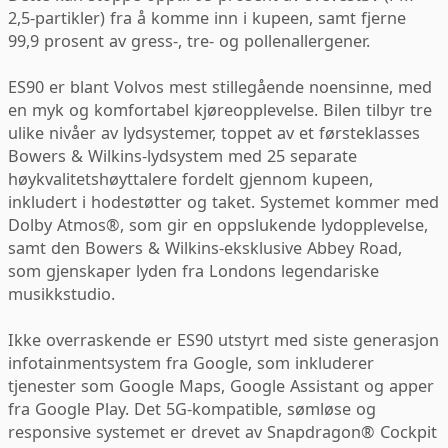
2,5-partikler) fra å komme inn i kupeen, samt fjerne
99,9 prosent av gress-, tre- og pollenallergener.
ES90 er blant Volvos mest stillegående noensinne, med
en myk og komfortabel kjøreopplevelse. Bilen tilbyr tre
ulike nivåer av lydsystemer, toppet av et førsteklasses
Bowers & Wilkins-lydsystem med 25 separate
høykvalitetshøyttalere fordelt gjennom kupeen,
inkludert i hodestøtter og taket. Systemet kommer med
Dolby Atmos®, som gir en oppslukende lydopplevelse,
samt den Bowers & Wilkins-eksklusive Abbey Road,
som gjenskaper lyden fra Londons legendariske
musikkstudio.
Ikke overraskende er ES90 utstyrt med siste generasjon
infotainmentsystem fra Google, som inkluderer
tjenester som Google Maps, Google Assistant og apper
fra Google Play. Det 5G-kompatible, sømløse og
responsive systemet er drevet av Snapdragon® Cockpit