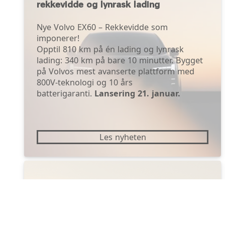
rekkevidde og lynrask lading
Nye Volvo EX60 – Rekkevidde som
imponerer!
Opptil 810 km på én lading og lynrask
lading: 340 km på bare 10 minutter. Bygget
på Volvos mest avanserte plattform med
800V-teknologi og 10 års
batterigaranti.
Lansering 21. januar.
Les nyheten
Nye Volvo EX60 Den elektriske
arvtageren til tidenes mest solgte
Volvo