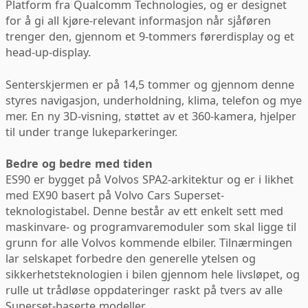
Platform fra Qualcomm Technologies, og er designet
for å gi all kjøre-relevant informasjon når sjåføren
trenger den, gjennom et 9-tommers førerdisplay og et
head-up-display.
Senterskjermen er på 14,5 tommer og gjennom denne
styres navigasjon, underholdning, klima, telefon og mye
mer. En ny 3D-visning, støttet av et 360-kamera, hjelper
til under trange lukeparkeringer.
Bedre og bedre med tiden
ES90 er bygget på Volvos SPA2-arkitektur og er i likhet
med EX90 basert på Volvo Cars Superset-
teknologistabel. Denne består av ett enkelt sett med
maskinvare- og programvaremoduler som skal ligge til
grunn for alle Volvos kommende elbiler. Tilnærmingen
lar selskapet forbedre den generelle ytelsen og
sikkerhetsteknologien i bilen gjennom hele livsløpet, og
rulle ut trådløse oppdateringer raskt på tvers av alle
Superset-baserte modeller.