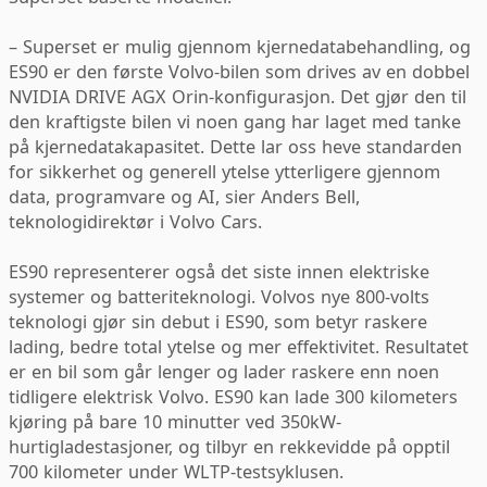
– Superset er mulig gjennom kjernedatabehandling, og
ES90 er den første Volvo-bilen som drives av en dobbel
NVIDIA DRIVE AGX Orin-konfigurasjon. Det gjør den til
den kraftigste bilen vi noen gang har laget med tanke
på kjernedatakapasitet. Dette lar oss heve standarden
for sikkerhet og generell ytelse ytterligere gjennom
data, programvare og AI, sier Anders Bell,
teknologidirektør i Volvo Cars.
ES90 representerer også det siste innen elektriske
systemer og batteriteknologi. Volvos nye 800-volts
teknologi gjør sin debut i ES90, som betyr raskere
lading, bedre total ytelse og mer effektivitet. Resultatet
er en bil som går lenger og lader raskere enn noen
tidligere elektrisk Volvo. ES90 kan lade 300 kilometers
kjøring på bare 10 minutter ved 350kW-
hurtigladestasjoner, og tilbyr en rekkevidde på opptil
700 kilometer under WLTP-testsyklusen.