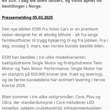
en SUV. I dag ble bilen lansert, og Volvo åpnet for
bestillinger i Norge.
Pressemelding 05.03.2025
Den nye elbilen ES90 fra Volvo Cars er en premium
sedan designet for et allsidig bilhold – alt fra lange
familieutflukter til trygg bykjøring til og fra jobben. Fra i
dag, onsdag 5. mars, kan norske kunder bestille bilen.
ES90 kan bestilles i tre ulike modellvarianter;
bakhjulsdrevne Single Motor og firehjulsdrevne Twin
Motor og Twin Motor Performance. Single Motor har
en startpris på 659.900 kroner (ink. frakt og levering),
og de første kundebilene har estimert levering i første
kvartal 2026.
Bilen kommer i tre ulike utstyrsnivåer; Core, Plus og
Ultra, der standardutstyret i Core inkluderer LED
hovedlys, adaptiv cruisekontroll, infotainmentsystem