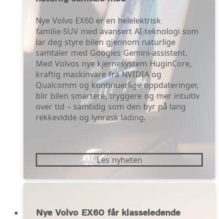
Nye Volvo EX60 er en helelektrisk
familie‑SUV med avansert AI‑teknologi som
lar deg styre bilen gjennom naturlige
samtaler med Googles Gemini‑assistent.
Med Volvos nye kjernesystem HuginCore,
kraftig maskinvare fra NVIDIA og
Qualcomm og kontinuerlige oppdateringer,
blir bilen smartere, tryggere og mer intuitiv
over tid – samtidig som den byr på lang
rekkevidde og lynrask lading.
Les nyheten
Nye Volvo EX60 får klasseledende