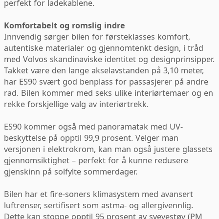
perfekt for ladekablene.
Komfortabelt og romslig indre
Innvendig sørger bilen for førsteklasses komfort,
autentiske materialer og gjennomtenkt design, i tråd
med Volvos skandinaviske identitet og designprinsipper.
Takket være den lange akselavstanden på 3,10 meter,
har ES90 svært god benplass for passasjerer på andre
rad. Bilen kommer med seks ulike interiørtemaer og en
rekke forskjellige valg av interiørtrekk.
ES90 kommer også med panoramatak med UV-
beskyttelse på opptil 99,9 prosent. Velger man
versjonen i elektrokrom, kan man også justere glassets
gjennomsiktighet – perfekt for å kunne redusere
gjenskinn på solfylte sommerdager.
Bilen har et fire-soners klimasystem med avansert
luftrenser, sertifisert som astma- og allergivennlig.
Dette kan stoppe opptil 95 prosent av svevestøv (PM