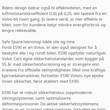
Bilens design bidrar også til effektiviteten, med en
luftmotstandskoeffisient (Cd) på 0,25, det laveste fra en
Volvo-bil noen gang. Jo lavere verdi, jo mer effektiv er
bilen, som for kundene betyr mindre energiforbruk og
lengre rekkevidde.
Safe Space-teknologi både ute og inne
Fordi ES90 er en Volvo, er den også designet for å
beskytte alle i og rundt bilen. ES90 oppfyller naturligvis
Volvo Cars egne sikkerhetsstandarder, som bygger på
55 år med sikkerhetsforskning og er strengere enn
kravene fra offisielle veimyndigheter. Med sine kraftige
kjernedatamaskiner, fortsetter ES90 Volvos nye epoke
innen sikkerhet, først etablert med EX90.
ES90 har et robust sikkerhetsbur, toppmoderne
sikringssystemer, samt optimaliserte
deformasjonssoner. De aktive sikkerhetssystemene
drives av en avansert rekke sensorer, inkludert en lidar,