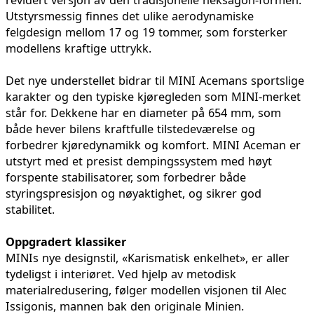
revidert versjon av den tradisjonelle heksagon-formen.
Utstyrsmessig finnes det ulike aerodynamiske
felgdesign mellom 17 og 19 tommer, som forsterker
modellens kraftige uttrykk.
Det nye understellet bidrar til MINI Acemans sportslige
karakter og den typiske kjøregleden som MINI-merket
står for. Dekkene har en diameter på 654 mm, som
både hever bilens kraftfulle tilstedeværelse og
forbedrer kjøredynamikk og komfort. MINI Aceman er
utstyrt med et presist dempingssystem med høyt
forspente stabilisatorer, som forbedrer både
styringspresisjon og nøyaktighet, og sikrer god
stabilitet.
Oppgradert klassiker
MINIs nye designstil, «Karismatisk enkelhet», er aller
tydeligst i interiøret. Ved hjelp av metodisk
materialredusering, følger modellen visjonen til Alec
Issigonis, mannen bak den originale Minien.