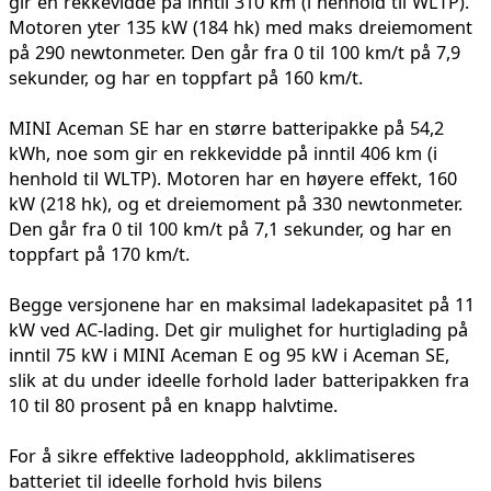
gir en rekkevidde på inntil 310 km (i henhold til WLTP).
Motoren yter 135 kW (184 hk) med maks dreiemoment
på 290 newtonmeter. Den går fra 0 til 100 km/t på 7,9
sekunder, og har en toppfart på 160 km/t.
MINI Aceman SE har en større batteripakke på 54,2
kWh, noe som gir en rekkevidde på inntil 406 km (i
henhold til WLTP). Motoren har en høyere effekt, 160
kW (218 hk), og et dreiemoment på 330 newtonmeter.
Den går fra 0 til 100 km/t på 7,1 sekunder, og har en
toppfart på 170 km/t.
Begge versjonene har en maksimal ladekapasitet på 11
kW ved AC-lading. Det gir mulighet for hurtiglading på
inntil 75 kW i MINI Aceman E og 95 kW i Aceman SE,
slik at du under ideelle forhold lader batteripakken fra
10 til 80 prosent på en knapp halvtime.
For å sikre effektive ladeopphold, akklimatiseres
batteriet til ideelle forhold hvis bilens