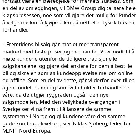
fortsatt være en bærebjelke for merkets suksess. Som
en del av omleggingen, vil BMW Group digitalisere hele
kjøpsprosessen, noe som vil gjøre det mulig for kunder
å velge mellom å kjøpe bilen på nett eller fysisk hos en
forhandler.
– Fremtidens bilsalg går mot et mer transparent
marked med faste priser og netthandel. Vi er nødt til å
møte kundene utenfor de tidligere tradisjonelle
salgskanalene, og gjøre det enklere for dem å bestille
bil og sikre en sømløs kundeopplevelse mellom online
og offline. Som en del av dette, går vi derfor over til en
agentmodell, samtidig som vi beholder forhandlerne
våre, da de utgjør ryggraden også i den nye
salgsmodellen. Med den vellykkede overgangen i
Sverige ser vi nå frem til å lansere de samme
systemene i Norge og gi kundene våre den samme
gode kundeopplevelsen, sier Niklas Sjöberg, leder for
MINI i Nord-Europa.