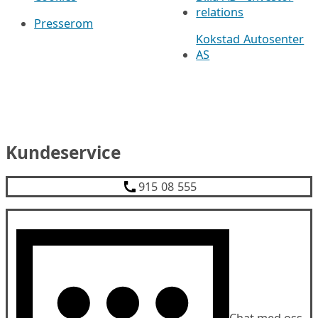
relations
Presserom
Kokstad Autosenter
AS
Kundeservice
915 08 555
Chat med oss