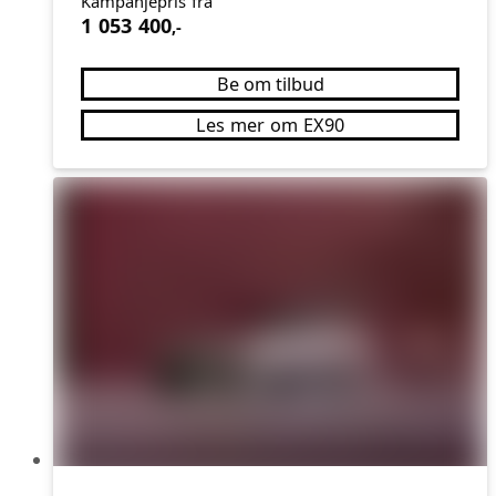
Kampanjepris fra
1 053 400
,-
Be om tilbud
Les mer om EX90