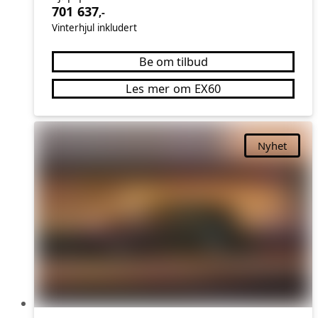
701 637
,-
Vinterhjul inkludert
Be om tilbud
Les mer om EX60
Nyhet