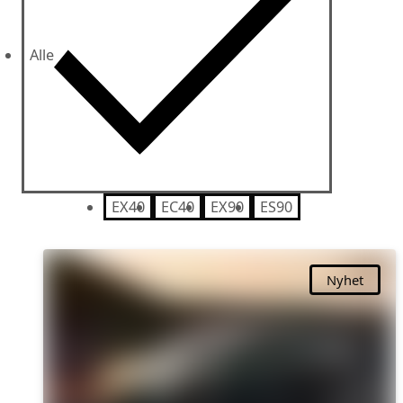
Alle
EX40
EC40
EX90
ES90
Nyhet