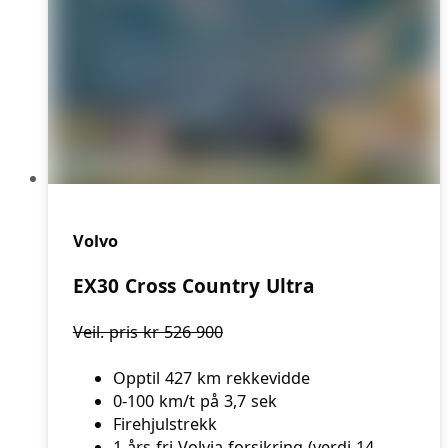
Volvo
EX30 Cross Country Ultra
Veil. pris kr 526 900
Opptil 427 km rekkevidde
0-100 km/t på 3,7 sek
Firehjulstrekk
1 års fri Volvia-forsikring (verdi 14